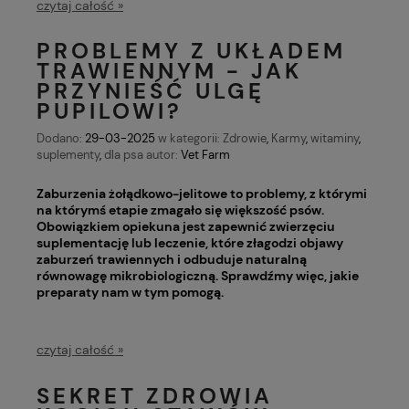
czytaj całość »
PROBLEMY Z UKŁADEM
TRAWIENNYM - JAK
PRZYNIEŚĆ ULGĘ
PUPILOWI?
Dodano:
29-03-2025
w kategorii:
Zdrowie
,
Karmy
,
witaminy
,
suplementy
,
dla psa
autor:
Vet Farm
Zaburzenia żołądkowo-jelitowe to problemy, z którymi
na którymś etapie zmagało się większość psów.
Obowiązkiem opiekuna jest zapewnić zwierzęciu
suplementację lub leczenie, które złagodzi objawy
zaburzeń trawiennych i odbuduje naturalną
równowagę mikrobiologiczną. Sprawdźmy więc, jakie
preparaty nam w tym pomogą.
czytaj całość »
SEKRET ZDROWIA