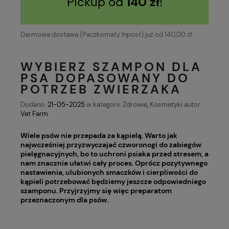
Pickup od
140 zł
!
Darmowa dostawa (Paczkomaty Inpost) już od 140,00 zł.
WYBIERZ SZAMPON DLA
PSA DOPASOWANY DO
POTRZEB ZWIERZAKA
Dodano:
21-05-2025
w kategorii:
Zdrowie
,
Kosmetyki
autor:
Vet Farm
Wiele psów nie przepada za kąpielą. Warto jak
najwcześniej przyzwyczajać czworonogi do zabiegów
pielęgnacyjnych, bo to uchroni psiaka przed stresem, a
nam znacznie ułatwi cały proces. Oprócz pozytywnego
nastawienia, ulubionych smaczków i cierpliwości do
kąpieli potrzebować będziemy jeszcze odpowiedniego
szamponu. Przyjrzyjmy się więc preparatom
przeznaczonym dla psów.