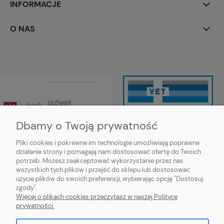
INFORMACJE
O NAS
Dbamy o Twoją prywatność
Pliki cookies i pokrewne im technologie umożliwiają poprawne
działanie strony i pomagają nam dostosować ofertę do Twoich
Wojewódzki Inspektorat Weterynarii
potrzeb. Możesz zaakceptować wykorzystanie przez nas
w Siedlcach ul. Kazimierzowska 29,
wszystkich tych plików i przejść do sklepu lub dostosować
08-110 Siedlce
użycie plików do swoich preferencji, wybierając opcję "Dostosuj
https://mazowsze.wiw.gov.pl/
zgody".
Więcej o plikach cookies przeczytasz w naszej Polityce
prywatności.