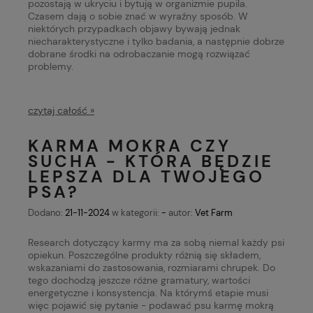
pozostają w ukryciu i bytują w organizmie pupila.
Czasem dają o sobie znać w wyraźny sposób. W
niektórych przypadkach objawy bywają jednak
niecharakterystyczne i tylko badania, a następnie dobrze
dobrane środki na odrobaczanie mogą rozwiązać
problemy.
czytaj całość »
KARMA MOKRA CZY
SUCHA - KTÓRA BĘDZIE
LEPSZA DLA TWOJEGO
PSA?
Dodano:
21-11-2024
w kategorii:
-
autor:
Vet Farm
Research dotyczący karmy ma za sobą niemal każdy psi
opiekun. Poszczególne produkty różnią się składem,
wskazaniami do zastosowania, rozmiarami chrupek. Do
tego dochodzą jeszcze różne gramatury, wartości
energetyczne i konsystencja. Na którymś etapie musi
więc pojawić się pytanie - podawać psu karmę mokrą