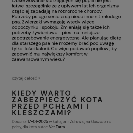
Obserwowanie starzejących się pupili nie jest
łatwe, szczególnie że z upływem lat ich organizmy
częściej zapadają na różnorodne choroby.
Potrzeby psiego seniora są nieco inne niż młodego
psa. Zwierzaki wymagają wtedy więcej
odpoczynku i spokoju. Zmieniają się także ich
potrzeby żywieniowe - pies ma mniejsze
zapotrzebowanie energetyczne. Ale planując dietę
dla starszego psa nie możemy brać pod uwagę
tylko ilości kalorii. Co więc podawać pupilowi, by
zapewnić mu największy komfort w
zaawansowanym wieku?
czytaj całość »
KIEDY WARTO
ZABEZPIECZYĆ KOTA
PRZED PCHŁAMI I
KLESZCZAMI?
Dodano:
17-01-2025
w kategorii:
Zdrowie
,
na kleszcze
,
na
pchły
,
dla kota
autor:
Vet Farm