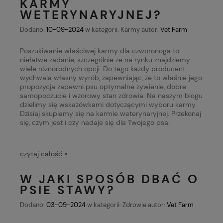
KARMY
WETERYNARYJNEJ?
Dodano:
10-09-2024
w kategorii:
Karmy
autor:
Vet Farm
Poszukiwanie właściwej karmy dla czworonoga to
niełatwe zadanie, szczególnie że na rynku znajdziemy
wiele różnorodnych opcji. Do tego każdy producent
wychwala własny wyrób, zapewniając, że to właśnie jego
propozycja zapewni psu optymalne żywienie, dobre
samopoczucie i wzorowy stan zdrowia. Na naszym blogu
dzielimy się wskazówkami dotyczącymi wyboru karmy.
Dzisiaj skupiamy się na karmie weterynaryjnej. Przekonaj
się, czym jest i czy nadaje się dla Twojego psa.
czytaj całość »
W JAKI SPOSÓB DBAĆ O
PSIE STAWY?
Dodano:
03-09-2024
w kategorii:
Zdrowie
autor:
Vet Farm