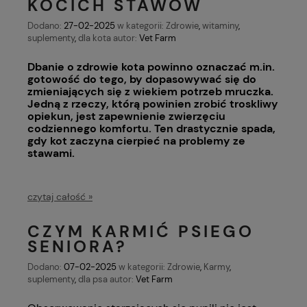
KOCICH STAWÓW
Dodano:
27-02-2025
w kategorii:
Zdrowie
,
witaminy
,
suplementy
,
dla kota
autor:
Vet Farm
Dbanie o zdrowie kota powinno oznaczać m.in.
gotowość do tego, by dopasowywać się do
zmieniających się z wiekiem potrzeb mruczka.
Jedną z rzeczy, którą powinien zrobić troskliwy
opiekun, jest zapewnienie zwierzęciu
codziennego komfortu. Ten drastycznie spada,
gdy kot zaczyna cierpieć na problemy ze
stawami.
czytaj całość »
CZYM KARMIĆ PSIEGO
SENIORA?
Dodano:
07-02-2025
w kategorii:
Zdrowie
,
Karmy
,
suplementy
,
dla psa
autor:
Vet Farm