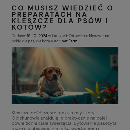
CO MUSISZ WIEDZIEĆ O
PREPARATACH NA
KLESZCZE DLA PSÓW I
KOTÓW?
Dodano:
15-10-2024
w kategorii:
Zdrowie
,
na kleszcze
,
na
pchły
,
dla psa
,
dla kota
autor:
Vet Farm
Kleszcze dość często atakują psy i koty.
Opiekunowie znajdują je praktycznie na całej
powierzchni ciała zwierzęcia. Bytowanie pasożyta
może się objawiać nie tylko swędzeniem i