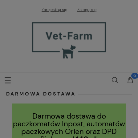
Zarejestruj się
Zaloguj się
DARMOWA DOSTAWA
Darmowa dostawa do
paczkomatów Inpost, automatów
paczkowych Orlen oraz DPD