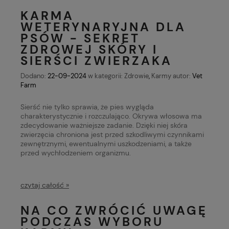
KARMA
WETERYNARYJNA DLA
PSÓW - SEKRET
ZDROWEJ SKÓRY I
SIERŚCI ZWIERZAKA
Dodano:
22-09-2024
w kategorii:
Zdrowie
,
Karmy
autor:
Vet
Farm
Sierść nie tylko sprawia, że pies wygląda
charakterystycznie i rozczulająco. Okrywa włosowa ma
zdecydowanie ważniejsze zadanie. Dzięki niej skóra
zwierzęcia chroniona jest przed szkodliwymi czynnikami
zewnętrznymi, ewentualnymi uszkodzeniami, a także
przed wychłodzeniem organizmu.
czytaj całość »
NA CO ZWRÓCIĆ UWAGĘ
PODCZAS WYBORU