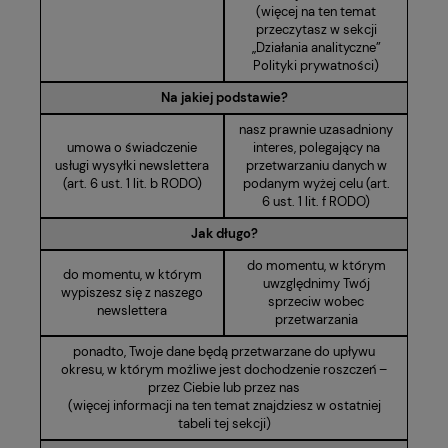
(więcej na ten temat
przeczytasz w sekcji
„Działania analityczne”
Polityki prywatności)
Na jakiej podstawie?
nasz prawnie uzasadniony
umowa o świadczenie
interes, polegający na
usługi wysyłki newslettera
przetwarzaniu danych w
(art. 6 ust. 1 lit. b RODO)
podanym wyżej celu (art.
6 ust. 1 lit. f RODO)
Jak długo?
do momentu, w którym
do momentu, w którym
uwzględnimy Twój
wypiszesz się z naszego
sprzeciw wobec
newslettera
przetwarzania
ponadto, Twoje dane będą przetwarzane do upływu
okresu, w którym możliwe jest dochodzenie roszczeń –
przez Ciebie lub przez nas
(więcej informacji na ten temat znajdziesz w ostatniej
tabeli tej sekcji)