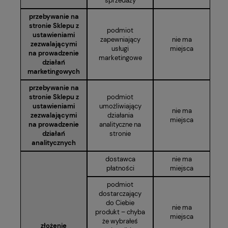
sprzedaży
przebywanie na
stronie Sklepu z
podmiot
ustawieniami
zapewniający
nie ma
zezwalającymi
usługi
miejsca
na prowadzenie
marketingowe
działań
marketingowych
przebywanie na
stronie Sklepu z
podmiot
ustawieniami
umożliwiający
nie ma
zezwalającymi
działania
miejsca
na prowadzenie
analityczne na
działań
stronie
analitycznych
dostawca
nie ma
płatności
miejsca
podmiot
dostarczający
do Ciebie
nie ma
produkt – chyba
miejsca
że wybrałeś
złożenie