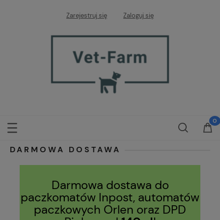
Zarejestruj się
Zaloguj się
DARMOWA DOSTAWA
Darmowa dostawa do
paczkomatów Inpost, automatów
paczkowych Orlen oraz DPD