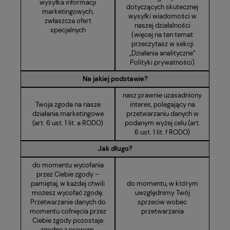
wysyłka informacji
dotyczących skutecznej
marketingowych,
wysyłki wiadomości w
zwłaszcza ofert
naszej działalności
specjalnych
(więcej na ten temat
przeczytasz w sekcji
„Działania analityczne”
Polityki prywatności)
Na jakiej podstawie?
nasz prawnie uzasadniony
Twoja zgoda na nasze
interes, polegający na
działania marketingowe
przetwarzaniu danych w
(art. 6 ust. 1 lit. a RODO)
podanym wyżej celu (art.
6 ust. 1 lit. f RODO)
Jak długo?
do momentu wycofania
przez Ciebie zgody –
pamiętaj, w każdej chwili
do momentu, w którym
możesz wycofać zgodę.
uwzględnimy Twój
Przetwarzanie danych do
sprzeciw wobec
momentu cofnięcia przez
przetwarzania
Ciebie zgody pozostaje
zgodne z prawem.