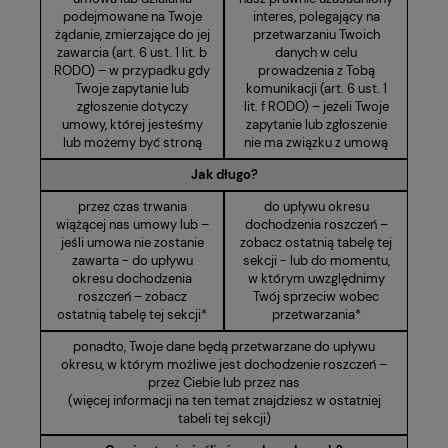
podejmowane na Twoje
interes, polegający na
żądanie, zmierzające do jej
przetwarzaniu Twoich
zawarcia (art. 6 ust. 1 lit. b
danych w celu
RODO) – w przypadku gdy
prowadzenia z Tobą
Twoje zapytanie lub
komunikacji (art. 6 ust. 1
zgłoszenie dotyczy
lit. f RODO) – jeżeli Twoje
umowy, której jesteśmy
zapytanie lub zgłoszenie
lub możemy być stroną
nie ma związku z umową
Jak długo?
przez czas trwania
do upływu okresu
wiążącej nas umowy lub –
dochodzenia roszczeń –
jeśli umowa nie zostanie
zobacz ostatnią tabelę tej
zawarta - do upływu
sekcji - lub do momentu,
okresu dochodzenia
w którym uwzględnimy
roszczeń – zobacz
Twój sprzeciw wobec
ostatnią tabelę tej sekcji*
przetwarzania*
ponadto, Twoje dane będą przetwarzane do upływu
okresu, w którym możliwe jest dochodzenie roszczeń –
przez Ciebie lub przez nas
(więcej informacji na ten temat znajdziesz w ostatniej
tabeli tej sekcji)