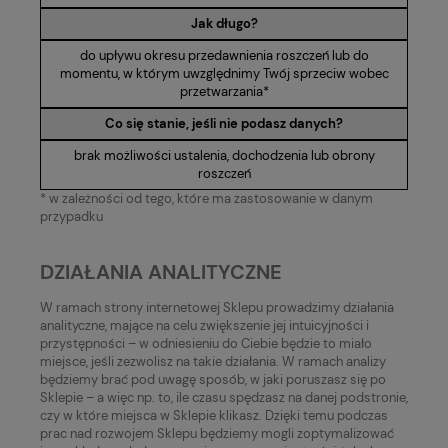
Jak długo?
do upływu okresu przedawnienia roszczeń lub do
momentu, w którym uwzględnimy Twój sprzeciw wobec
przetwarzania*
Co się stanie, jeśli nie podasz danych?
brak możliwości ustalenia, dochodzenia lub obrony
roszczeń
* w zależności od tego, które ma zastosowanie w danym
przypadku
DZIAŁANIA ANALITYCZNE
W ramach strony internetowej Sklepu prowadzimy działania
analityczne, mające na celu zwiększenie jej intuicyjności i
przystępności – w odniesieniu do Ciebie będzie to miało
miejsce, jeśli zezwolisz na takie działania. W ramach analizy
będziemy brać pod uwagę sposób, w jaki poruszasz się po
Sklepie – a więc np. to, ile czasu spędzasz na danej podstronie,
czy w które miejsca w Sklepie klikasz. Dzięki temu podczas
prac nad rozwojem Sklepu będziemy mogli zoptymalizować