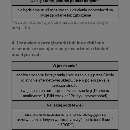
Co się stanie, jeśli nie podasz danych?
nie będziemy mieli możliwości udzielenia odpowiedzi na
Twoje zapytanie lub zgłoszenie
* w zależności od tego, które ma zastosowanie w danym
przypadku
4. Ustawienia przeglądarki lub inne zbliżone
działanie zezwalające na prowadzenie działań
analitycznych
W jakim celu?
analiza sposobu korzystania i poruszania się przez Ciebie
po stronie internetowej Sklepu, celem polepszenia jej
funkcjonalności
(więcej na ten temat przeczytasz w sekcji „Działania
analityczne” i „Pliki cookies” Polityki prywatności)
Na jakiej podstawie?
nasz prawnie uzasadniony interes, polegający na
przetwarzaniu danych w podanym wyżej celu (art. 6 ust. 1
lit. f RODO)