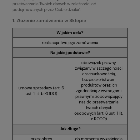
przetwarzania Twoich danych w zależności od
podejmowanych przez Ciebie działań.
1. Złożenie zamówienia w Sklepie
W jakim celu?
realizacja Twojego zamówienia
Na jakiej podstawie?
obowiązek prawny,
związany w szczególności
z rachunkowością,
bezpieczeństwem
produktów oraz ich
umowa sprzedaży (art. 6
zgodnością z wymogami
ust. 1 lit. b RODO)
prawnymi, zobowiązujący
nas do przetwarzania
Twoich danych
osobowych (art. 6 ust. 1 lit.
c RODO)
Jak długo?
przez okres
do momentu wygaśnięcia