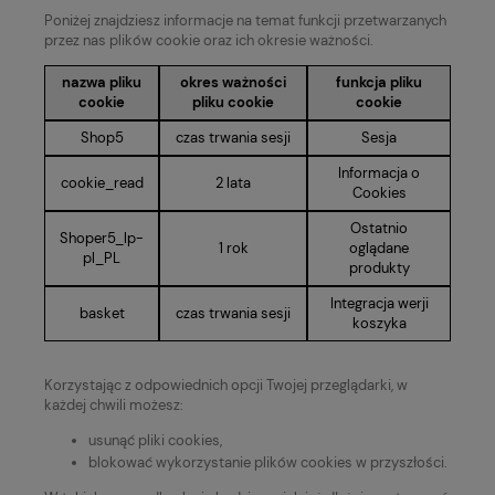
Poniżej znajdziesz informacje na temat funkcji przetwarzanych
przez nas plików cookie oraz ich okresie ważności.
nazwa pliku
okres ważności
funkcja pliku
cookie
pliku cookie
cookie
Shop5
czas trwania sesji
Sesja
Informacja o
cookie_read
2 lata
Cookies
Ostatnio
Shoper5_lp-
1 rok
oglądane
pl_PL
produkty
Integracja werji
basket
czas trwania sesji
koszyka
Korzystając z odpowiednich opcji Twojej przeglądarki, w
każdej chwili możesz:
usunąć pliki cookies,
blokować wykorzystanie plików cookies w przyszłości.