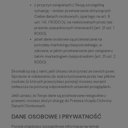
z przyczyn związanych z Twoją szczególną
sytuacją – wobec przetwarzania dotyczących
Ciebie danych osobowych, opartego na art. 6
ust. 1 lit. f RODO (tj. na realizowanych przez nas
prawnie uzasadnionych interesach) (art. 21 ust. 1
RODO);
jeżeli dane osobowe są przetwarzane na
potrzeby marketingu bezpośredniego, w
zakresie, w jakim przetwarzanie jest związane z
takim marketingiem bezpośrednim (art. 21 ust. 2
RODO).
Skontaktuj się z nami, jeśli chcesz skorzystać ze swoich praw.
Sprzeciw w odniesieniu do wykorzystywania przez nas plików
cookies (o których przeczytasz poniżej) możesz wyrazić
zwłaszcza za pomocą odpowiednich ustawień przeglądarki.
Jeśli uznasz, że Twoje dane są przetwarzane niezgodnie z
prawem, możesz złożyć skargę do Prezesa Urzędu Ochrony
Danych Osobowych.
DANE OSOBOWE I PRYWATNOŚĆ
Poniżej znajdziesz szczegółowe informacje na temat