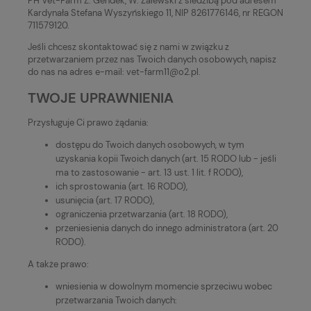
PH Vet-Farm Z. Gendek, W. Zalewski z siedzibą pod adresem
Kardynała Stefana Wyszyńskiego 11, NIP 8261776146, nr REGON
711579120.
Jeśli chcesz skontaktować się z nami w związku z
przetwarzaniem przez nas Twoich danych osobowych, napisz
do nas na adres e-mail: vet-farm11@o2.pl.
TWOJE UPRAWNIENIA
Przysługuje Ci prawo żądania:
dostępu do Twoich danych osobowych, w tym
uzyskania kopii Twoich danych (art. 15 RODO lub - jeśli
ma to zastosowanie - art. 13 ust. 1 lit. f RODO),
ich sprostowania (art. 16 RODO),
usunięcia (art. 17 RODO),
ograniczenia przetwarzania (art. 18 RODO),
przeniesienia danych do innego administratora (art. 20
RODO).
A także prawo:
wniesienia w dowolnym momencie sprzeciwu wobec
przetwarzania Twoich danych: