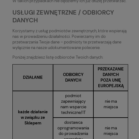
W takich przypadkach nie będziemy ich już dłużej przetwarzać.
USŁUGI ZEWNĘTRZNE / ODBIORCY
DANYCH
Korzystamy z usług podmiotów zewnętrznych, które wspierają
nas w prowadzeniu działalności. Powierzamy im do
przetwarzania Twoje dane – podmioty te przetwarzają dane
wyłącznie na nasze udokumentowane polecenie.
Poniżej znajdziesz listę odbiorców Twoich danych:
PRZEKAZANIE
ODBIORCY
DANYCH
DZIAŁANIE
DANYCH
POZA UNIĘ
EUROPEJSKĄ
podmiot
zapewniający
nie ma
nam wsparcie
miejsca
każde działanie
techniczne/IT
w związku ze
dostawca
Sklepem
oprogramowania
nie ma
do prowadzenia
miejsca