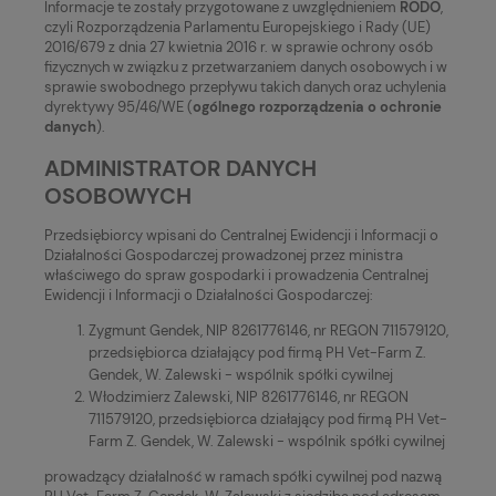
Informacje te zostały przygotowane z uwzględnieniem
RODO
,
czyli Rozporządzenia Parlamentu Europejskiego i Rady (UE)
2016/679 z dnia 27 kwietnia 2016 r. w sprawie ochrony osób
fizycznych w związku z przetwarzaniem danych osobowych i w
sprawie swobodnego przepływu takich danych oraz uchylenia
dyrektywy 95/46/WE (
ogólnego rozporządzenia o ochronie
danych
).
ADMINISTRATOR DANYCH
OSOBOWYCH
Przedsiębiorcy wpisani do Centralnej Ewidencji i Informacji o
Działalności Gospodarczej prowadzonej przez ministra
właściwego do spraw gospodarki i prowadzenia Centralnej
Ewidencji i Informacji o Działalności Gospodarczej:
Zygmunt Gendek, NIP 8261776146, nr REGON 711579120,
przedsiębiorca działający pod firmą PH Vet-Farm Z.
Gendek, W. Zalewski - wspólnik spółki cywilnej
Włodzimierz Zalewski, NIP 8261776146, nr REGON
711579120, przedsiębiorca działający pod firmą PH Vet-
Farm Z. Gendek, W. Zalewski - wspólnik spółki cywilnej
prowadzący działalność w ramach spółki cywilnej pod nazwą