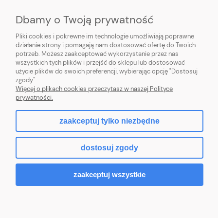
Dbamy o Twoją prywatność
Pliki cookies i pokrewne im technologie umożliwiają poprawne
Wojewódzki Inspektorat Weterynarii
działanie strony i pomagają nam dostosować ofertę do Twoich
w Siedlcach ul. Kazimierzowska 29,
potrzeb. Możesz zaakceptować wykorzystanie przez nas
08-110 Siedlce
wszystkich tych plików i przejść do sklepu lub dostosować
https://mazowsze.wiw.gov.pl/
użycie plików do swoich preferencji, wybierając opcję "Dostosuj
zgody".
Więcej o plikach cookies przeczytasz w naszej Polityce
prywatności.
pokaż pełną wersję strony
zaakceptuj tylko niezbędne
Sklep internetowy Shoper.pl
dostosuj zgody
zaakceptuj wszystkie