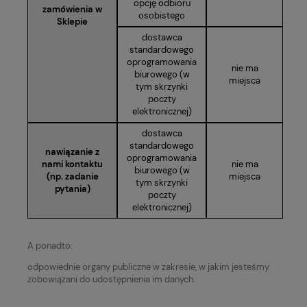
opcję odbioru
zamówienia w
osobistego
Sklepie
dostawca
standardowego
oprogramowania
nie ma
biurowego (w
miejsca
tym skrzynki
poczty
elektronicznej)
dostawca
standardowego
nawiązanie z
oprogramowania
nami kontaktu
nie ma
biurowego (w
(np. zadanie
miejsca
tym skrzynki
pytania)
poczty
elektronicznej)
A ponadto:
odpowiednie organy publiczne w zakresie, w jakim jesteśmy
zobowiązani do udostępnienia im danych.