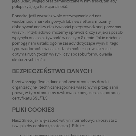
jego układ, wygląd oraz zamieszczane w nim treści, tak aby
polepszyć jego funkcjonalność.
Ponadto, jeśli wyrazisz wolę otrzymywania od nas
wiadomości marketingowych lub newslettera, możemy
dokonywać analizy efektywności przeprowadzonej przez nas
wysyłki. Przykładowo, możemy sprawdzić, czy i w jaki sposób
wpłynęła ona na aktywność w naszym Sklepie. Takie działania
pomogą nam ustalić ogólne zasady dotyczące wysyłki tego
typu wiadomości w naszej działalności - np. w zakresie
optymalnych godzin wysyłki czy sposobu formułowania
skutecznych treści.
BEZPIECZEŃSTWO DANYCH
Przetwarzając Twoje dane osobowe stosujemy środki
organizacyjne i techniczne zgodne z właściwymi przepisami
prawa, w tym stosujemy szyfrowanie połączenia za pomocą
certyfikatu SSL/TLS.
PLIKI COOKIES
Nasz Sklep, jak większość witryn internetowych, korzysta z
tzw. plików cookies (ciasteczek). Pliki te:
są zapisywane w pamięci Twojego urządzenia