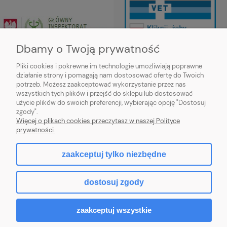
Dbamy o Twoją prywatność
Pliki cookies i pokrewne im technologie umożliwiają poprawne
Wojewódzki Inspektorat Weterynarii
działanie strony i pomagają nam dostosować ofertę do Twoich
w Siedlcach ul. Kazimierzowska 29,
potrzeb. Możesz zaakceptować wykorzystanie przez nas
08-110 Siedlce
wszystkich tych plików i przejść do sklepu lub dostosować
https://mazowsze.wiw.gov.pl/
użycie plików do swoich preferencji, wybierając opcję "Dostosuj
zgody".
Więcej o plikach cookies przeczytasz w naszej Polityce
prywatności.
pokaż pełną wersję strony
zaakceptuj tylko niezbędne
Sklep internetowy Shoper.pl
dostosuj zgody
zaakceptuj wszystkie