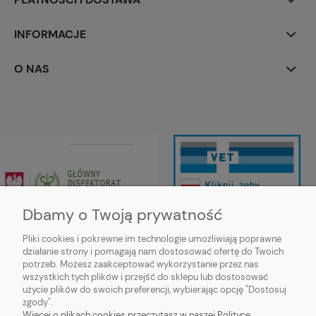
INFORMACJE
O NAS
Dbamy o Twoją prywatność
Pliki cookies i pokrewne im technologie umożliwiają poprawne
Wojewódzki Inspektorat Weterynarii
działanie strony i pomagają nam dostosować ofertę do Twoich
w Siedlcach ul. Kazimierzowska 29,
potrzeb. Możesz zaakceptować wykorzystanie przez nas
08-110 Siedlce
wszystkich tych plików i przejść do sklepu lub dostosować
https://mazowsze.wiw.gov.pl/
użycie plików do swoich preferencji, wybierając opcję "Dostosuj
zgody".
Więcej o plikach cookies przeczytasz w naszej Polityce