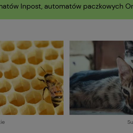
atów Inpost, automatów paczkowych Or
ie
Su