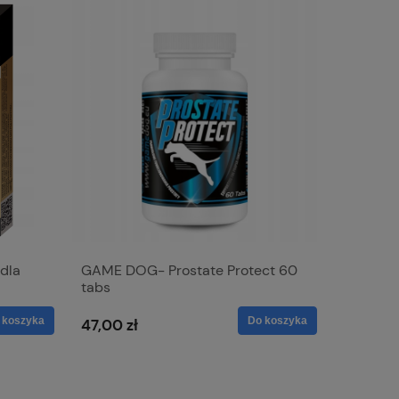
dla
GAME DOG- Prostate Protect 60
GAME DO
tabs
120tabl.
 koszyka
Do koszyka
47,00 zł
56,00 z