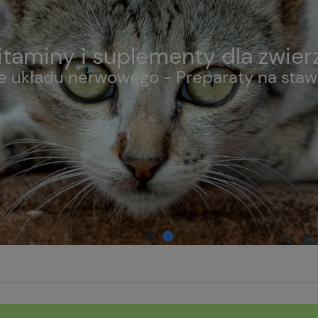
taminy i suplementy dla zwier
układu nerwowego - Preparaty na stawy