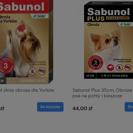
l złota obroża dla Yorków
Sabunol Plus 35cm, Obroża 
psa na pchły i kleszcze
Do koszyka
Do
zł
44,00 zł