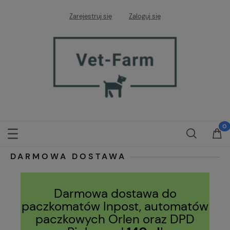
Zarejestruj się
Zaloguj się
DARMOWA DOSTAWA
Darmowa dostawa do
paczkomatów Inpost, automatów
paczkowych Orlen oraz DPD