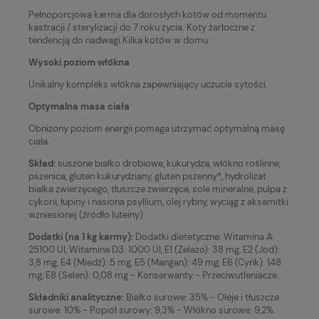
Pełnoporcjowa karma dla dorosłych kotów od momentu
kastracji / sterylizacji do 7 roku życia. Koty żarłoczne z
tendencją do nadwagi.Kilka kotów w domu.
Wysoki poziom włókna
Unikalny kompleks włókna zapewniający uczucie sytości.
Optymalna masa ciała
Obniżony poziom energii pomaga utrzymać optymalną masę
ciała.
Skład:
suszone białko drobiowe, kukurydza, włókno roślinne,
pszenica, gluten kukurydziany, gluten pszenny*, hydrolizat
białka zwierzęcego, tłuszcze zwierzęce, sole mineralne, pulpa z
cykorii, łupiny i nasiona psyllium, olej rybny, wyciąg z aksamitki
wzniesionej (źródło luteiny).
Dodatki (na 1 kg karmy):
Dodatki dietetyczne: Witamina A:
25100 UI, Witamina D3: 1000 UI, E1 (Żelazo): 38 mg, E2 (Jod):
3,8 mg, E4 (Miedź): 5 mg, E5 (Mangan): 49 mg, E6 (Cynk): 148
mg, E8 (Selen): 0,08 mg - Konserwanty - Przeciwutleniacze.
Składniki analityczne:
Białko surowe: 35% - Oleje i tłuszcze
surowe: 10% - Popiół surowy: 9,3% - Włókno surowe: 9,2%.