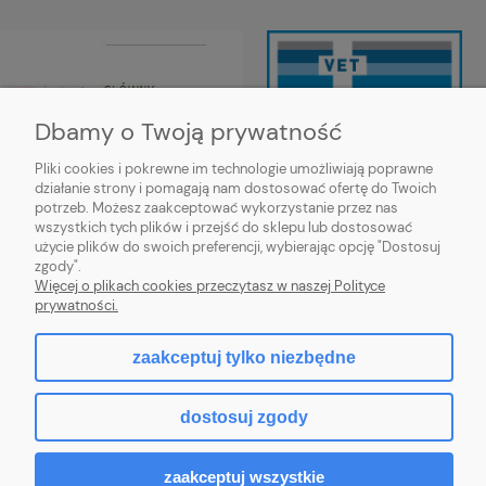
Dbamy o Twoją prywatność
Pliki cookies i pokrewne im technologie umożliwiają poprawne
działanie strony i pomagają nam dostosować ofertę do Twoich
Wojewódzki Inspektorat Weterynarii
potrzeb. Możesz zaakceptować wykorzystanie przez nas
w Siedlcach ul. Kazimierzowska 29,
wszystkich tych plików i przejść do sklepu lub dostosować
08-110 Siedlce
użycie plików do swoich preferencji, wybierając opcję "Dostosuj
https://mazowsze.wiw.gov.pl/
zgody".
Więcej o plikach cookies przeczytasz w naszej Polityce
prywatności.
zaakceptuj tylko niezbędne
pokaż pełną wersję strony
dostosuj zgody
Sklep internetowy Shoper.pl
zaakceptuj wszystkie