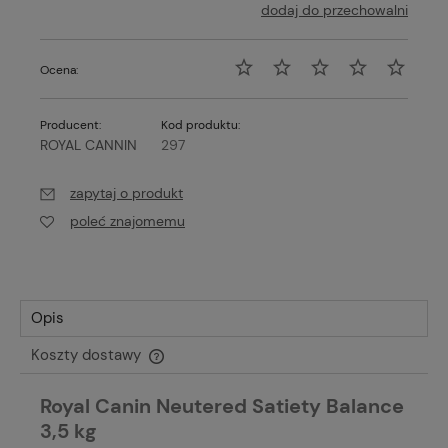
dodaj do przechowalni
Ocena:
Producent:
Kod produktu:
ROYAL CANNIN
297
zapytaj o produkt
poleć znajomemu
Opis
Koszty dostawy
Cena nie zawiera ewentualnych kosztów płatności
Royal Canin Neutered Satiety Balance
3,5 kg