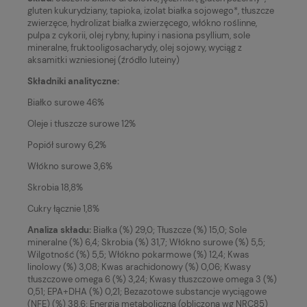
gluten kukurydziany, tapioka, izolat białka sojowego*, tłuszcze
zwierzęce, hydrolizat białka zwierzęcego, włókno roślinne,
pulpa z cykorii, olej rybny, łupiny i nasiona psyllium, sole
mineralne, fruktooligosacharydy, olej sojowy, wyciąg z
aksamitki wzniesionej (źródło luteiny)
Składniki analityczne:
Białko surowe 46%
Oleje i tłuszcze surowe 12%
Popiół surowy 6,2%
Włókno surowe 3,6%
Skrobia 18,8%
Cukry łącznie 1,8%
Analiza składu:
Białka (%) 29,0; Tłuszcze (%) 15,0; Sole
mineralne (%) 6,4; Skrobia (%) 31,7; Włókno surowe (%) 5,5;
Wilgotność (%) 5,5; Włókno pokarmowe (%) 12,4; Kwas
linolowy (%) 3,08; Kwas arachidonowy (%) 0,06; Kwasy
tłuszczowe omega 6 (%) 3,24; Kwasy tłuszczowe omega 3 (%)
0,51; EPA+DHA (%) 0,21; Bezazotowe substancje wyciągowe
(NFE) (%) 38,6; Energia metaboliczna (obliczona wg NRC85)