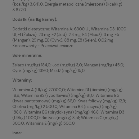
(kcal/kg) 3.641,0; Energia metaboliczna (mierzona) (kcal/kg)
3.872,0
Dodatki (na 1kg karmy):
Dodatki dietetyczne: Witamina A: 6300 UI, Witamina D3: 1000
UI, E1 (Żelazo): 23 mg, E2 (Jod): 2,3 mg, E4 (Miedź): 3 mg, E5
(Mangan): 29 mg, E6 (Cynk): 88 mg, E8 (Selen): 0,02 mg -
Konserwanty - Przeciwutleniacze
Sole mineralne:
Żelazo (mg/kg) 184,0; Jod (mg/kg) 3,0; Mangan (mg/kg) 45,0;
Cynk (mg/kg) 139,0; Miedź (mg/kg) 15,0.
Witaminy:
Witamina A (UI/kg) 27.000,0; Witamina B1 (tiamina) (mg/kg)
16,9; Witamina B2 (ryboflawina) (mg/kg) 61,0; Witamina B5
(kwas pantotenowy) (mg/kg) 66,0; Kwas foliowy (mg/kg) 12,9;
Cholina (mg/kg) 2.500,0; Witamina B3 (niacyna) (mg/kg)
188,8; Witamina B6 (pirydoksyna) (mg/kg) 46,8; Witamina D3
(UI/kg) 1.000,0; Biotyna (mg/kg) 3,51; Witamina C (mg/kg)
300,0; Witamina E (mg/kg) 500,0
Inne: