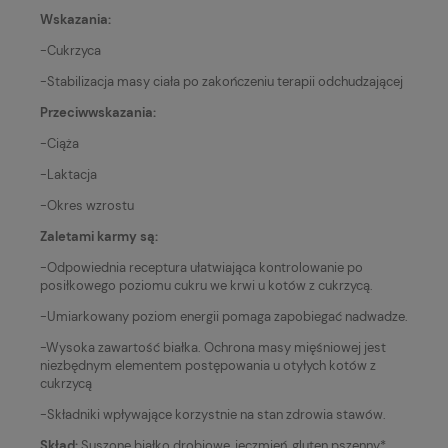
Wskazania:
-Cukrzyca
-Stabilizacja masy ciała po zakończeniu terapii odchudzającej
Przeciwwskazania:
-Ciąża
-Laktacja
-Okres wzrostu
Zaletami karmy są:
-Odpowiednia receptura ułatwiająca kontrolowanie po
posiłkowego poziomu cukru we krwi u kotów z cukrzycą.
-Umiarkowany poziom energii pomaga zapobiegać nadwadze.
-Wysoka zawartość białka. Ochrona masy mięśniowej jest
niezbędnym elementem postępowania u otyłych kotów z
cukrzycą
-Składniki wpływające korzystnie na stan zdrowia stawów.
Skład:
Suszone białko drobiowe, jęczmień, gluten pszenny*,