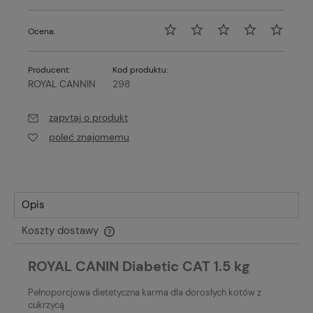
Ocena:
Producent:
Kod produktu:
ROYAL CANNIN
298
zapytaj o produkt
poleć znajomemu
Opis
Koszty dostawy
Cena nie zawiera ewentualnych kosztów płatności
ROYAL CANIN Diabetic CAT 1.5 kg
Pełnoporcjowa dietetyczna karma dla dorosłych kotów z
cukrzycą