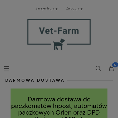
Zarejestruj się
Zaloguj się
DARMOWA DOSTAWA
Darmowa dostawa do
paczkomatów Inpost, automatów
paczkowych Orlen oraz DPD