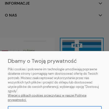
INFORMACJE
O NAS
Dbamy o Twoją prywatność
Pliki cookies i pokrewne im technologie umożliwiają poprawne
działanie strony i pomagają nam dostosować ofertę do Twoich
Wojewódzki Inspektorat Weterynarii
potrzeb. Możesz zaakceptować wykorzystanie przez nas
w Siedlcach ul. Kazimierzowska 29,
wszystkich tych plików i przejść do sklepu lub dostosować
08-110 Siedlce
użycie plików do swoich preferencji, wybierając opcję "Dostosuj
https://mazowsze.wiw.gov.pl/
zgody".
Więcej o plikach cookies przeczytasz w naszej Polityce
prywatności.