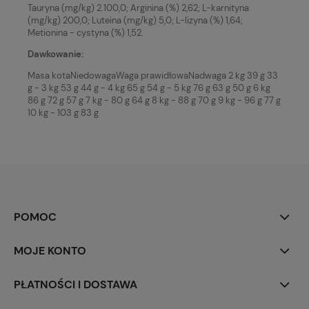
Tauryna (mg/kg) 2.100,0; Arginina (%) 2,62; L-karnityna
(mg/kg) 200,0; Luteina (mg/kg) 5,0; L-lizyna (%) 1,64;
Metionina - cystyna (%) 1,52.
Dawkowanie:
Masa kotaNiedowagaWaga prawidłowaNadwaga 2 kg 39 g 33
g - 3 kg 53 g 44 g - 4 kg 65 g 54 g - 5 kg 76 g 63 g 50 g 6 kg
86 g 72 g 57 g 7 kg - 80 g 64 g 8 kg - 88 g 70 g 9 kg - 96 g 77 g
10 kg - 103 g 83 g
POMOC
MOJE KONTO
PŁATNOŚCI I DOSTAWA