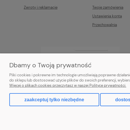
Zwroty i reklamacje
Twoje zamówienia
Ustawienia konta
Przechowalnia
Dbamy o Twoją prywatność
Pliki cookies i pokrewne im technologie umożliwiają poprawne działa
do sklepu lub dostosować użycie plików do swoich preferencji, wybier
Więcej o plikach cookies przeczytasz w naszej Polityce prywatności.
zaakceptuj tylko niezbędne
dostos