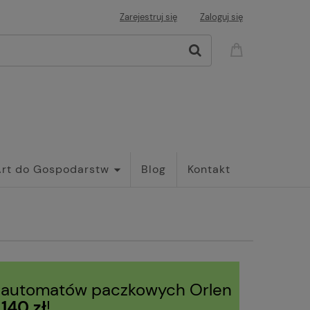
Zarejestruj się
Zaloguj się
Art do Gospodarstw
Blog
Kontakt
 automatów paczkowych Orlen
d
140 zł
!