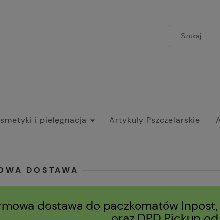
smetyki i pielęgnacja
Artykuły Pszczelarskie
OWA DOSTAWA
rmowa dostawa do paczkomatów Inpost,
oraz DPD Pickup o