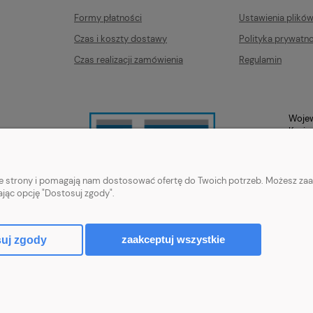
Formy płatności
Ustawienia plikó
Czas i koszty dostawy
Polityka prywatno
Czas realizacji zamówienia
Regulamin
Wojew
Kazim
nie strony i pomagają nam dostosować ofertę do Twoich potrzeb. Możesz zaa
ając opcję "Dostosuj zgody".
zaakceptuj wszystkie
uj zgody
Sklep internetowy Shoper.pl