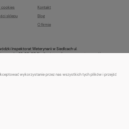
w cookies
Kontakt
ści sklepu
Blog
O firmie
ódzki Inspektorat Weterynarii w Siedlcach ul.
ierzowska 29, 08-110 Siedlce
https://mazowsze.wiw.gov.pl/
kceptować wykorzystanie przez nas wszystkich tych plików i przejść