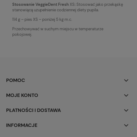
Stosowanie
VeggieDent Fresh
XS
:
Stosować jako przekąskę
stanowiącą uzupełnienie codziennej diety pupila.
114 g – pies XS – poniżej 5 kg m.c.
Przechowywać w suchym miejscu w temperaturze
pokojowej.
POMOC
MOJE KONTO
PŁATNOŚCI I DOSTAWA
INFORMACJE