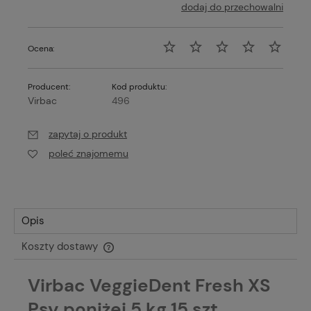
dodaj do przechowalni
Ocena:
Producent:
Kod produktu:
Virbac
496
zapytaj o produkt
poleć znajomemu
Opis
Koszty dostawy
Cena nie zawiera ewentualnych kosztów płatności
Virbac VeggieDent Fresh XS
Psy poniżej 5 kg 15 szt