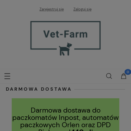
Zarejestruj się
Zaloguj się
DARMOWA DOSTAWA
Darmowa dostawa do
paczkomatów Inpost, automatów
paczkowych Orlen oraz DPD