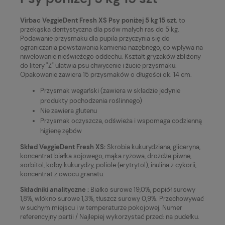
Virbac VeggieDent Fresh XS Psy poniżej 5 kg 15 szt.
to
przekąska dentystyczna dla psów małych ras do 5 kg.
Podawanie przysmaku dla pupila przyczynia się do
ograniczania powstawania kamienia nazębnego, co wpływa na
niwelowanie nieświeżego oddechu. Kształt gryzaków zbliżony
do litery "Z" ułatwia psu chwycenie i żucie przysmaku.
Opakowanie zawiera 15 przysmaków o długości ok. 14 cm.
Przysmak wegański (zawiera w składzie jedynie
produkty pochodzenia roślinnego)
Nie zawiera glutenu
Przysmak oczyszcza, odświeża i wspomaga codzienną
higienę zębów
Skład VeggieDent Fresh XS:
Skrobia kukurydziana, gliceryna,
koncentrat białka sojowego, mąka ryżowa, drożdże piwne,
sorbitol, kolby kukurydzy, poliole (erytrytol), inulina z cykorii,
koncentrat z owocu granatu.
Składniki analityczne :
Białko surowe 19,0%, popiół surowy
1,8%, włókno surowe 1,3%, tłuszcz surowy 0,9%. Przechowywać
w suchym miejscu i w temperaturze pokojowej. Numer
referencyjny partii / Najlepiej wykorzystać przed: na pudełku.