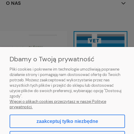
O NAS
Dbamy o Twoją prywatność
Pliki cookies i pokrewne im technologie umożliwiają poprawne
działanie strony i pomagają nam dostosować ofertę do Twoich
Wojewódzki Inspektorat Weterynarii
potrzeb. Możesz zaakceptować wykorzystanie przez nas
w Siedlcach ul. Kazimierzowska 29,
wszystkich tych plików i przejść do sklepu lub dostosować
08-110 Siedlce
użycie plików do swoich preferencji, wybierając opcję "Dostosuj
https://mazowsze.wiw.gov.pl/
zgody".
Więcej o plikach cookies przeczytasz w naszej Polityce
prywatności.
zaakceptuj tylko niezbędne
pokaż pełną wersję strony