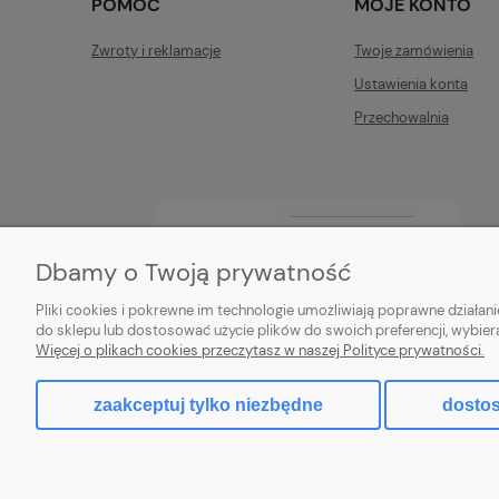
POMOC
MOJE KONTO
Zwroty i reklamacje
Twoje zamówienia
Ustawienia konta
Przechowalnia
Dbamy o Twoją prywatność
Pliki cookies i pokrewne im technologie umożliwiają poprawne działa
do sklepu lub dostosować użycie plików do swoich preferencji, wybier
Więcej o plikach cookies przeczytasz w naszej Polityce prywatności.
zaakceptuj tylko niezbędne
dostos