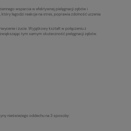
ennego wsparcia w efektywnej pielęgnacji zębów i
 który łagodzi reakcje na stres, poprawia zdolność uczenia
hwycenie i żucie. Wyjątkowy kształt w połączeniu z
, zwiększając tym samym skuteczność pielęgnacji zębów.
yny nieświeżego oddechu na 3 sposoby: