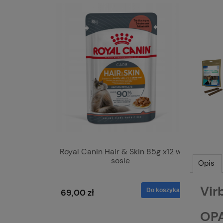
Royal Canin Hair & Skin 85g x12 w
Royal 
sosie
Opis
Vir
Do koszyka
69,00 zł
69,00
OPA