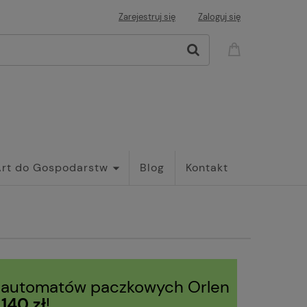
Zarejestruj się
Zaloguj się
Art do Gospodarstw
Blog
Kontakt
 automatów paczkowych Orlen
d
140 zł
!