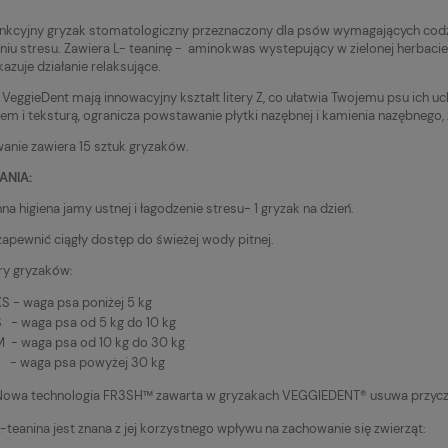
nkcyjny gryzak stomatologiczny przeznaczony dla psów wymagających codzi
niu stresu. Zawiera L- teaninę - aminokwas wystepujący w zielonej herbacie,
kazuje działanie relaksujące.
 VeggieDent mają innowacyjny kształt litery Z, co ułatwia Twojemu psu ich uc
em i teksturą, ogranicza powstawanie płytki nazębnej i kamienia nazębnego
nie zawiera 15 sztuk gryzaków.
ANIA:
na higiena jamy ustnej i łagodzenie stresu- 1 gryzak na dzień.
zapewnić ciągły dostęp do świeżej wody pitnej.
ry gryzaków:
XS - waga psa poniżej 5 kg
S - waga psa od 5 kg do 10 kg
M - waga psa od 10 kg do 30 kg
L - waga psa powyżej 30 kg
Nowa technologia FR3SH™ zawarta w gryzakach VEGGIEDENT® usuwa przycz
-teanina jest znana z jej korzystnego wpływu na zachowanie się zwierząt: