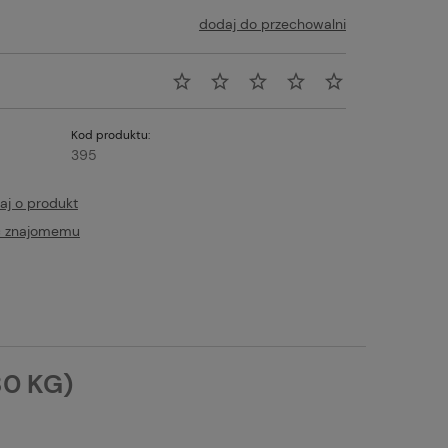
dodaj do przechowalni
Kod produktu:
395
aj o produkt
ć znajomemu
x85g
GAME DOG- Prostate Protect 60
h
tabs
30 KG)
zyka
Do koszyka
47,00 zł