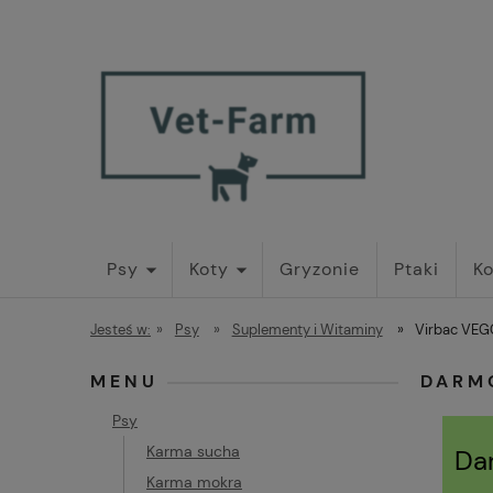
Psy
Koty
Gryzonie
Ptaki
Ko
Jesteś w:
»
Psy
»
Suplementy i Witaminy
»
Virbac VEG
MENU
DARM
Psy
Karma sucha
Da
Karma mokra