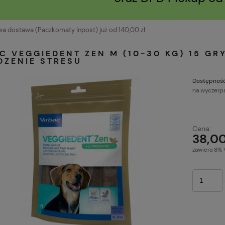
 dostawa (Paczkomaty Inpost) już od 140,00 zł.
C VEGGIEDENT ZEN M (10-30 KG) 15 G
DZENIE STRESU
Dostępność
na wyczerp
Cena ni
Cena:
płatnoś
38,00
zawiera 8% 