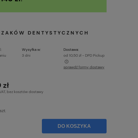
RYZAKÓW DENTYSTYCZNYCH
:
Wysyłka w:
Dostawa:
aniu
3 dni
od 10,50 zł
- DPD Pickup
sprawdź formy dostawy
e zawiera ewentualnych kosztów
ci
 zł
VAT, bez kosztów dostawy
szt.
DO KOSZYKA