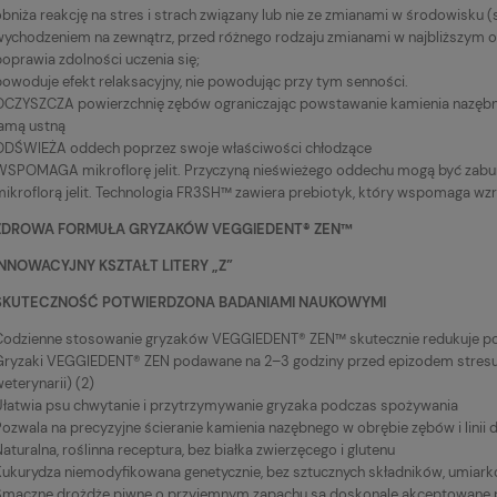
bniża reakcję na stres i strach związany lub nie ze zmianami w środowisku (
wychodzeniem na zewnątrz, przed różnego rodzaju zmianami w najbliższym o
oprawia zdolności uczenia się;
powoduje efekt relaksacyjny, nie powodując przy tym senności.
OCZYSZCZA powierzchnię zębów ograniczając powstawanie kamienia nazębne
jamą ustną
ODŚWIEŻA oddech poprzez swoje właściwości chłodzące
WSPOMAGA mikroflorę jelit. Przyczyną nieświeżego oddechu mogą być zaburz
mikroflorą jelit. Technologia FR3SH™ zawiera prebiotyk, który wspomaga wzro
ZDROWA FORMUŁA GRYZAKÓW VEGGIEDENT® ZEN™
INNOWACYJNY KSZTAŁT LITERY „Z”
SKUTECZNOŚĆ POTWIERDZONA BADANIAMI NAUKOWYMI
Codzienne stosowanie gryzaków VEGGIEDENT® ZEN™ skutecznie redukuje pows
Gryzaki VEGGIEDENT® ZEN podawane na 2–3 godziny przed epizodem stresu ł
eterynarii) (2)
Ułatwia psu chwytanie i przytrzymywanie gryzaka podczas spożywania
ozwala na precyzyjne ścieranie kamienia nazębnego w obrębie zębów i linii d
aturalna, roślinna receptura, bez białka zwierzęcego i glutenu
Kukurydza niemodyfikowana genetycznie, bez sztucznych składników, umiar
Smaczne drożdże piwne o przyjemnym zapachu są doskonale akceptowane 