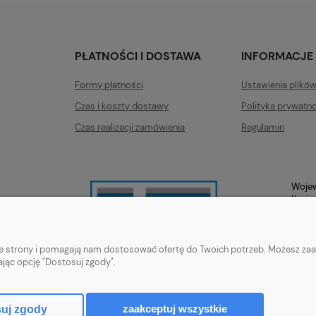
PŁATNOŚCI I DOSTAWA
INFORMACJE
Formy płatności
Ustawienia plikó
Czas i koszty dostawy
Polityka prywatno
Czas realizacji zamówienia
Regulamin
Wojew
Kazim
nie strony i pomagają nam dostosować ofertę do Twoich potrzeb. Możesz zaa
ając opcję "Dostosuj zgody".
zaakceptuj wszystkie
uj zgody