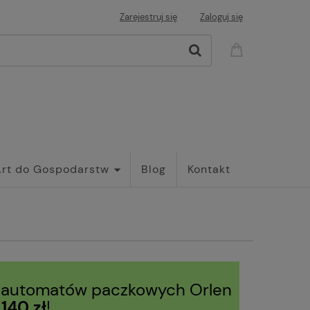
Zarejestruj się
Zaloguj się
Art do Gospodarstw
Blog
Kontakt
 automatów paczkowych Orlen
d
140 zł
!