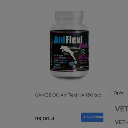
Opis
GAME DOG AniFlexi HA 150 tabl.
VET-
VET
Do koszyka
119,00 zł
52,00
VET-