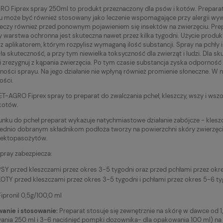
O Fiprex spray 250ml to produkt przeznaczony dla psów i kotów. Preparat u
u może być również stosowany jako leczenie wspomagające przy alergii wyw
eczy również przed ponownym pojawieniem się insektów na zwierzęciu. Prep
warstwa ochronna jest skuteczna nawet przez kilka tygodni. Użycie produkt
 z aplikatorem, którym rozpylisz wymaganą ilość substancji. Spray na pchły i k
ła skuteczność, a przy tym niewielka toksyczność dla zwierząt i ludzi. Dla s
ji zrezygnuj z kąpania zwierzęcia. Po tym czasie substancja zyska odporność
ności sprayu. Na jego działanie nie wpłyną również promienie słoneczne. W na
ości.
T-AGRO Fiprex spray to preparat do zwalczania pcheł, kleszczy, wszy i wszoł
kotów.
nku do pcheł preparat wykazuje natychmiastowe działanie zabójcze - kleszcz
dnio dobranym składnikom podłoża tworzy na powierzchni skóry zwierzęc
 ektopasożytów.
spray zabezpiecza:
PSY przed kleszczami przez okres 3-5 tygodni oraz przed pchłami przez okre
KOTY przed kleszczami przez okres 3-5 tygodni i pchłami przez okres 5-6 ty
ipronil 0,5g/100,0 ml
anie i stosowanie:
Preparat stosuje się zewnętrznie na skórę w dawce od 1
nia 250 ml i 3-6 naciśnięć pompki dozownika- dla opakowania 100 ml) na 1 k