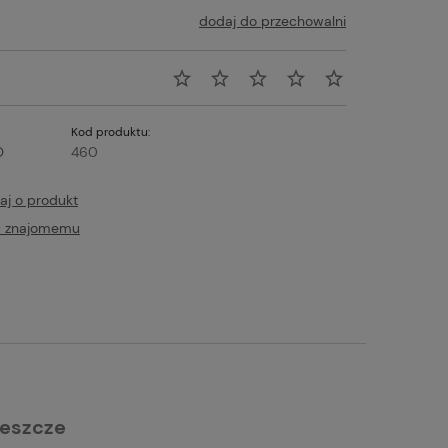
dodaj do przechowalni
Kod produktu:
O
460
aj o produkt
ć znajomemu
sułki
JOSERA JosiDog Agilo Sport 15kg
ność
zyka
Do koszyka
139,00 zł
leszcze