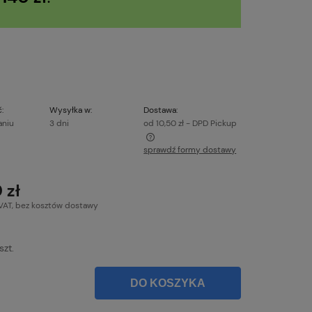
:
Wysyłka w:
Dostawa:
aniu
3 dni
od 10,50 zł
- DPD Pickup
sprawdź formy dostawy
e zawiera ewentualnych kosztów
ci
 zł
VAT, bez kosztów dostawy
szt.
DO KOSZYKA