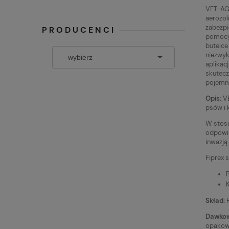
VET-AGR
aerozol
zabezpi
PRODUCENCI
pomocy 
butelce
niezwyk
aplikac
skutecz
pojemn
Opis:
VE
psów i 
W stosu
odpowie
inwazją
Fiprex 
Skład:
F
Dawkow
opakowa