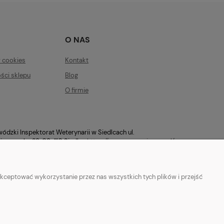
O NAS
w cookies
Kontakt
ści sklepu
Blog
O firmie
ódzki Inspektorat Weterynarii w Siedlcach ul.
ierzowska 29, 08-110 Siedlce
https://mazowsze.wiw.gov.pl/
kceptować wykorzystanie przez nas wszystkich tych plików i przejść