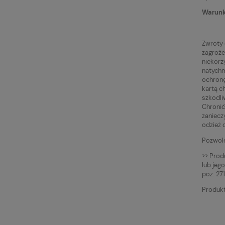
Warunk
Zwroty 
zagroże
niekorz
natychm
ochronę
kartą c
szkodli
Chronić
zaniecz
odzież 
Pozwole
>> Prod
lub jeg
poz. 271
Produkt