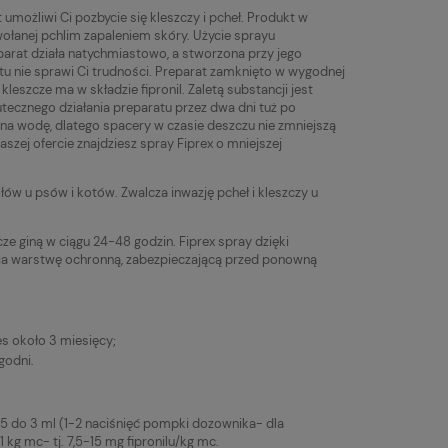
możliwi Ci pozbycie się kleszczy i pcheł. Produkt w
ołanej pchlim zapaleniem skóry. Użycie sprayu
arat działa natychmiastowo, a stworzona przy jego
u nie sprawi Ci trudności. Preparat zamknięto w wygodnej
leszcze ma w składzie fipronil. Zaletą substancji jest
kutecznego działania preparatu przez dwa dni tuż po
 na wodę, dlatego spacery w czasie deszczu nie zmniejszą
szej ofercie znajdziesz spray Fiprex o mniejszej
ów u psów i kotów. Zwalcza inwazję pcheł i kleszczy u
e giną w ciągu 24-48 godzin. Fiprex spray dzięki
ia warstwę ochronną, zabezpieczającą przed ponowną
s około 3 miesięcy;
godni.
,5 do 3 ml (1-2 naciśnięć pompki dozownika- dla
g mc- tj. 7,5-15 mg fipronilu/kg mc.