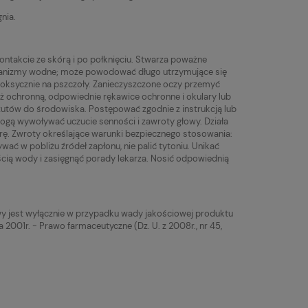
nia.
ontakcie ze skórą i po połknięciu. Stwarza poważne
organizmy wodne; może powodować długo utrzymujące się
toksycznie na pszczoły. Zanieczyszczone oczy przemyć
eż ochronną, odpowiednie rękawice ochronne i okulary lub
zutów do środowiska. Postępować zgodnie z instrukcją lub
mogą wywoływać uczucie senności i zawroty głowy. Działa
órę. Zwroty określające warunki bezpiecznego stosowania:
ć w pobliżu źródeł zapłonu, nie palić tytoniu. Unikać
ścią wody i zasięgnąć porady lekarza. Nosić odpowiednią
wy jest wyłącznie w przypadku wady jakościowej produktu
a 2001r. - Prawo farmaceutyczne (Dz. U. z 2008r., nr 45,