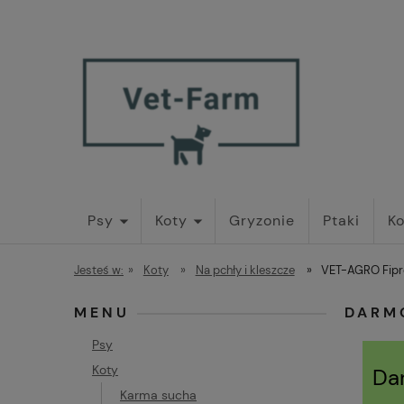
Psy
Koty
Gryzonie
Ptaki
Ko
Jesteś w:
»
Koty
»
Na pchły i kleszcze
»
VET-AGRO Fipr
MENU
DARM
Psy
Koty
Da
Karma sucha