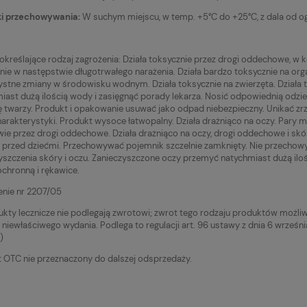
i przechowywania:
W suchym miejscu, w temp. +5°C do +25°C, z dala od og
określające rodzaj zagrożenia: Działa toksycznie przez drogi oddechowe, w k
nie w następstwie długotrwałego narażenia. Działa bardzo toksycznie na 
ystne zmiany w środowisku wodnym. Działa toksycznie na zwierzęta. Działa 
iast dużą ilością wody i zasięgnąć porady lekarza. Nosić odpowiednią odzi
 twarzy. Produkt i opakowanie usuwać jako odpad niebezpieczny. Unikać zr
harakterystyki. Produkt wysoce łatwopalny. Działa drażniąco na oczy. Pary 
wie przez drogi oddechowe. Działa drażniąco na oczy, drogi oddechowe i sk
 przed dziećmi. Przechowywać pojemnik szczelnie zamknięty. Nie przechowywa
yszczenia skóry i oczu. Zanieczyszczone oczy przemyć natychmiast dużą ilo
ochronną i rękawice.
nie nr 2207/05
ukty lecznicze nie podlegają zwrotowi; zwrot tego rodzaju produktów możli
o niewłaściwego wydania. Podlega to regulacji art. 96 ustawy z dnia 6 wrześni
)
 OTC nie przeznaczony do dalszej odsprzedaży.