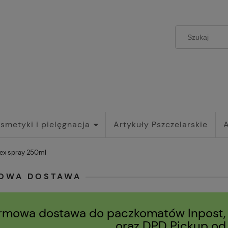
smetyki i pielęgnacja
Artykuły Pszczelarskie
ex spray 250ml
OWA DOSTAWA
rmowa dostawa do paczkomatów Inpost,
oraz DPD Pickup o