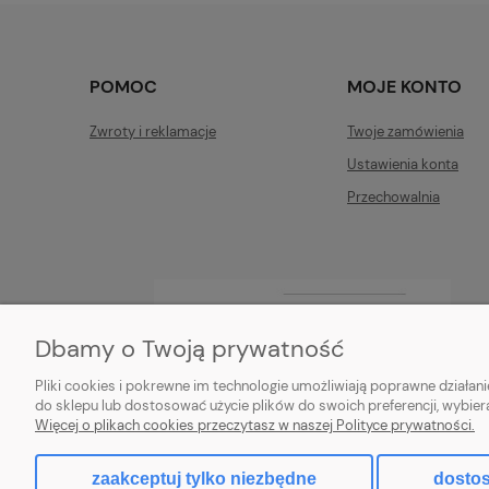
POMOC
MOJE KONTO
Zwroty i reklamacje
Twoje zamówienia
Ustawienia konta
Przechowalnia
Dbamy o Twoją prywatność
Pliki cookies i pokrewne im technologie umożliwiają poprawne działa
do sklepu lub dostosować użycie plików do swoich preferencji, wybier
Więcej o plikach cookies przeczytasz w naszej Polityce prywatności.
zaakceptuj tylko niezbędne
dostos