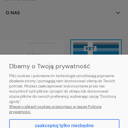
O NAS
Dbamy o Twoją prywatność
Pliki cookies i pokrewne im technologie umożliwiają poprawne
działanie strony i pomagają nam dostosować ofertę do Twoich
Wojewódzki Inspektorat Weterynarii
potrzeb. Możesz zaakceptować wykorzystanie przez nas
w Siedlcach ul. Kazimierzowska 29,
wszystkich tych plików i przejść do sklepu lub dostosować
08-110 Siedlce
użycie plików do swoich preferencji, wybierając opcję "Dostosuj
https://mazowsze.wiw.gov.pl/
zgody".
Więcej o plikach cookies przeczytasz w naszej Polityce
prywatności.
zaakceptuj tylko niezbędne
pokaż pełną wersję strony