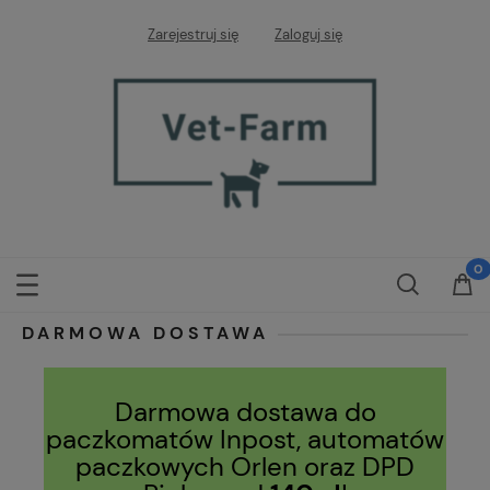
Zarejestruj się
Zaloguj się
DARMOWA DOSTAWA
Darmowa dostawa do
paczkomatów Inpost, automatów
paczkowych Orlen oraz DPD