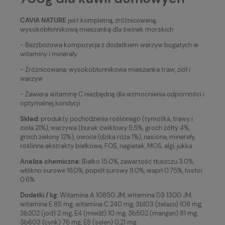
CAVIA NATURE
jest kompletną, zróżnicowaną,
wysokobłonnikową mieszanką dla świnek morskich
- Bezzbożowa kompozycja z dodatkiem warzyw bogatych w
witaminy i minerały
- Zróżnicowana, wysokobłonnikowa mieszanka traw, ziół i
warzyw
- Zawiera witaminę C niezbędną dla wzmocnienia odporności i
optymalnej kondycji
Skład:
produkty pochodzenia roślinnego (tymotka, trawy i
zioła 21%), warzywa (burak ćwikłowy 5,5%, groch żółty 4%,
groch zielony 12%), owoce (dzika róża 1%), nasiona, minerały,
roślinne ekstrakty białkowe, FOS, nagietek, MOS, algi, jukka
Analiza chemiczna:
Białko 15.0%, zawartość tłuszczu 3.0%,
włókno surowe 16.0%, popiół surowy 8.0%, wapń 0.75%, fosfor
0.6%
Dodatki / kg:
Witamina A 10850 JM, witamina D3 1300 JM,
witamina E 85 mg, witamina C 240 mg, 3b103 (żelazo) 108 mg,
3b202 (jod) 2 mg, E4 (miedź) 10 mg, 3b502 (mangan) 81 mg,
3b603 (cynk) 76 mg, E8 (selen) 0,21 mg