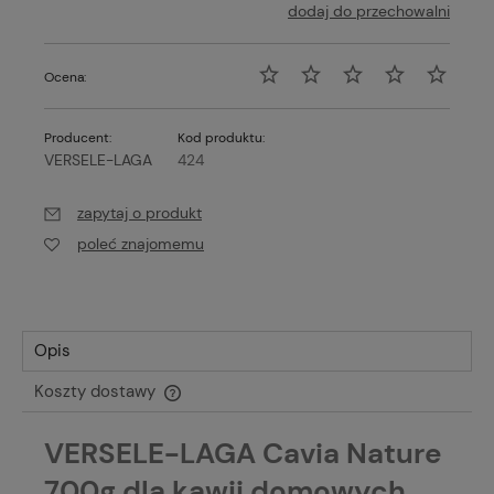
dodaj do przechowalni
Ocena:
Producent:
Kod produktu:
VERSELE-LAGA
424
zapytaj o produkt
poleć znajomemu
Opis
Koszty dostawy
Cena nie zawiera ewentualnych kosztów płatności
VERSELE-LAGA Cavia Nature
700g dla kawii domowych