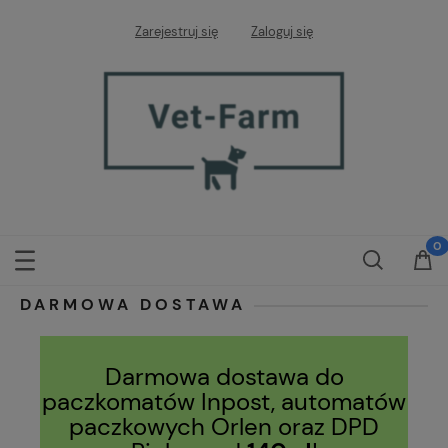
Zarejestruj się
Zaloguj się
DARMOWA DOSTAWA
Darmowa dostawa do
paczkomatów Inpost, automatów
paczkowych Orlen oraz DPD