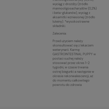
wyciąg z drożdży (źródło
mannooligosacharydów (0,2%)
i beta-glukanów), wyciąg z
aksamitki wzniesionej (źródło
luteiny). *wysokostrawne
składniki.
Zalecenia:
Przed użyciem należy
skonsultować się z lekarzem
weterynarii. Karmę
GASTROINTESTINAL PUPPY w
postaci suchej należy
stosować przez okres 1-2
tygodni, w czasie trwania
ostrej biegunki a następnie w
okresie rekonwalescencji, aż
do momentu całkowitego
powrotu do zdrowia