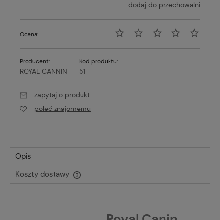
dodaj do przechowalni
Ocena:
Producent:
Kod produktu:
ROYAL CANNIN
51
zapytaj o produkt
poleć znajomemu
Opis
Koszty dostawy
Cena nie zawiera ewentualnych kosztów płatności
Royal Canin