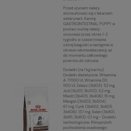
Przed użyciem należy
skonsultować się z lekarzem
weterynarii. Karmę
GASTROINTESTINAL PUPPY w
postaci suchej należy
stosować przez okres 1-2
tygodni, w czasie trwania
ostrej biegunki a następnie w
okresie rekonwalescencji, aż
do momentu całkowitego
powrotu do zdrowia.
Dodatki (na 1 kg karmy):
Dodatki dietetyczne: Witamina
A: 17000 UI, Witamina D3:
1100 UI, Żelazo (3b103): 52 mg,
Jod (3b201, 3b202): 5,2 mg,
Miedź (3b405, 3b406): 15 mg,
Mangan (3b502, 3b504):
67 mg, Cynk (3b603, 3b605,
3b606): 137 mg, Selen (3b801,
3b811, 3b812): 0,1 mg - Dodatki
technologiczne: Klinoptylolit
pochodzenia osadowego: