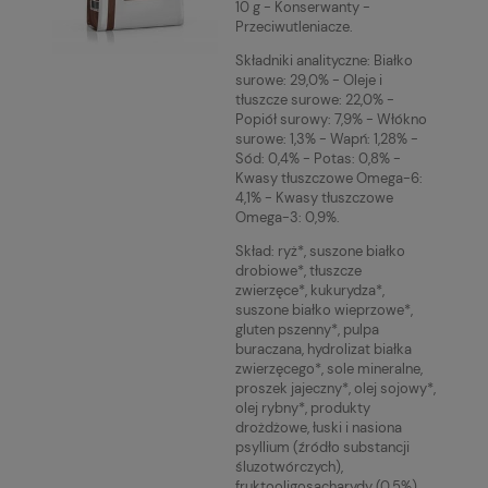
10 g - Konserwanty -
Przeciwutleniacze.
Składniki analityczne: Białko
surowe: 29,0% - Oleje i
tłuszcze surowe: 22,0% -
Popiół surowy: 7,9% - Włókno
surowe: 1,3% - Wapń: 1,28% -
Sód: 0,4% - Potas: 0,8% -
Kwasy tłuszczowe Omega-6:
4,1% - Kwasy tłuszczowe
Omega-3: 0,9%.
Skład: ryż*, suszone białko
drobiowe*, tłuszcze
zwierzęce*, kukurydza*,
suszone białko wieprzowe*,
gluten pszenny*, pulpa
buraczana, hydrolizat białka
zwierzęcego*, sole mineralne,
proszek jajeczny*, olej sojowy*,
olej rybny*, produkty
drożdżowe, łuski i nasiona
psyllium (źródło substancji
śluzotwórczych),
fruktooligosacharydy (0,5%),