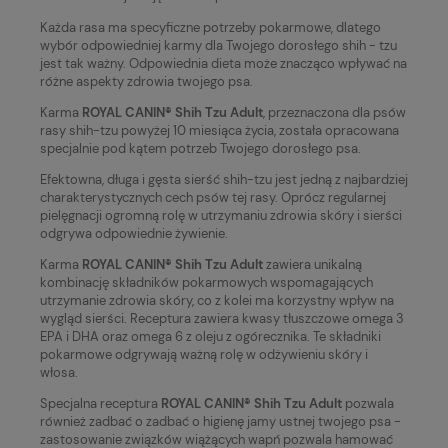
Każda rasa ma specyficzne potrzeby pokarmowe, dlatego
wybór odpowiedniej karmy dla Twojego dorosłego shih - tzu
jest tak ważny. Odpowiednia dieta może znacząco wpływać na
różne aspekty zdrowia twojego psa.
Karma
ROYAL CANIN® Shih Tzu Adult
, przeznaczona dla psów
rasy shih-tzu powyżej 10 miesiąca życia, została opracowana
specjalnie pod kątem potrzeb Twojego dorosłego psa.
Efektowna, długa i gęsta sierść shih-tzu jest jedną z najbardziej
charakterystycznych cech psów tej rasy. Oprócz regularnej
pielęgnacji ogromną rolę w utrzymaniu zdrowia skóry i sierści
odgrywa odpowiednie żywienie.
Karma
ROYAL CANIN® Shih Tzu Adult
zawiera unikalną
kombinację składników pokarmowych wspomagających
utrzymanie zdrowia skóry, co z kolei ma korzystny wpływ na
wygląd sierści. Receptura zawiera kwasy tłuszczowe omega 3
EPA i DHA oraz omega 6 z oleju z ogórecznika. Te składniki
pokarmowe odgrywają ważną rolę w odżywieniu skóry i
włosa.
Specjalna receptura
ROYAL CANIN® Shih Tzu Adult
pozwala
również zadbać o zadbać o higienę jamy ustnej twojego psa -
zastosowanie związków wiążących wapń pozwala hamować