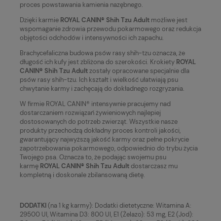
proces powstawania kamienia nazębnego.
Dzięki karmie
ROYAL CANIN® Shih Tzu Adult
możliwe jest
wspomaganie zdrowia przewodu pokarmowego oraz redukcja
objętości odchodów i intensywności ich zapachu.
Brachycefaliczna budowa psów rasy shih-tzu oznacza, że
długość ich kufy jest zbliżona do szerokości. Krokiety
ROYAL
CANIN® Shih Tzu Adult
zostały opracowane specjalnie dla
psów rasy shih-tzu. Ich kształt i wielkość ułatwiają psu
chwytanie karmy i zachęcają do dokładnego rozgryzania.
W firmie ROYAL CANIN® intensywnie pracujemy nad
dostarczaniem rozwiązań żywieniowych najlepiej
dostosowanych do potrzeb zwierząt. Wszystkie nasze
produkty przechodzą dokładny proces kontroli jakości,
gwarantujący najwyższą jakość karmy oraz pełne pokrycie
zapotrzebowania pokarmowego, odpowiednio do trybu życia
Twojego psa. Oznacza to, że podając swojemu psu
karmę
ROYAL CANIN® Shih Tzu Adult
dostarczasz mu
kompletną i doskonale zbilansowaną dietę.
DODATKI
(na 1 kg karmy): Dodatki dietetyczne: Witamina A:
29500 UI, Witamina D3: 800 UI, E1 (Żelazo): 53 mg, E2 (Jod):