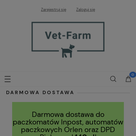
Zarejestruj się
Zaloguj się
DARMOWA DOSTAWA
Darmowa dostawa do
paczkomatów Inpost, automatów
paczkowych Orlen oraz DPD