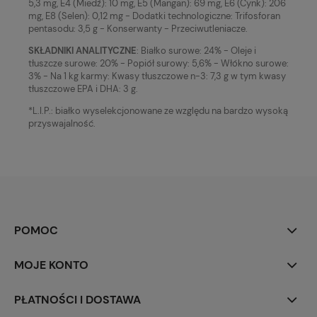
5,3 mg, E4 (Miedź): 10 mg, E5 (Mangan): 69 mg, E6 (Cynk): 206
mg, E8 (Selen): 0,12 mg - Dodatki technologiczne: Trifosforan
pentasodu: 3,5 g - Konserwanty - Przeciwutleniacze.
SKŁADNIKI ANALITYCZNE
: Białko surowe: 24% - Oleje i
tłuszcze surowe: 20% - Popiół surowy: 5,6% - Włókno surowe:
3% - Na 1 kg karmy: Kwasy tłuszczowe n-3: 7,3 g w tym kwasy
tłuszczowe EPA i DHA: 3 g.
*L.I.P.: białko wyselekcjonowane ze względu na bardzo wysoką
przyswajalność.
POMOC
MOJE KONTO
PŁATNOŚCI I DOSTAWA