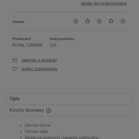
dodaj do przechowalni
Ocena:
Producent:
Kod produktu:
ROYAL CANNIN
241
zapytaj o produkt
poleć znajomemu
Opis
Koszty dostawy
Cena nie zawiera ewentualnych kosztów płatności
Zdrowa skóra
Zdrowe zęby
Redukcja objętości i zapachu odchodów