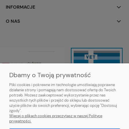
INFORMACJE
O NAS
Dbamy o Twoją prywatność
Pliki cookies i pokrewne im technologie umożliwiają poprawne
działanie strony i pomagają nam dostosować ofertę do Twoich
Wojewódzki Inspektorat Weterynarii
potrzeb. Możesz zaakceptować wykorzystanie przez nas
w Siedlcach ul. Kazimierzowska 29,
wszystkich tych plików i przejść do sklepu lub dostosować
08-110 Siedlce
użycie plików do swoich preferencji, wybierając opcję "Dostosuj
https://mazowsze.wiw.gov.pl/
zgody".
Więcej o plikach cookies przeczytasz w naszej Polityce
prywatności.