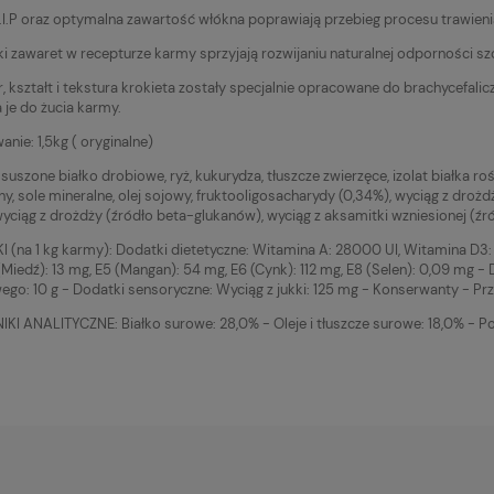
L.I.P oraz optymalna zawartość włókna poprawiają przebieg procesu trawienia 
ki zawaret w recepturze karmy sprzyjają rozwijaniu naturalnej odporności sz
, kształt i tekstura krokieta zostały specjalnie opracowane do brachycefalic
 je do żucia karmy.
nie: 1,5kg ( oryginalne)
suszone białko drobiowe, ryż, kukurydza, tłuszcze zwierzęce, izolat białka roś
bny, sole mineralne, olej sojowy, fruktooligosacharydy (0,34%), wyciąg z dro
 wyciąg z drożdży (źródło beta-glukanów), wyciąg z aksamitki wzniesionej (źró
 (na 1 kg karmy): Dodatki dietetyczne: Witamina A: 28000 UI, Witamina D3: 80
(Miedź): 13 mg, E5 (Mangan): 54 mg, E6 (Cynk): 112 mg, E8 (Selen): 0,09 mg -
go: 10 g - Dodatki sensoryczne: Wyciąg z jukki: 125 mg - Konserwanty - Prz
KI ANALITYCZNE: Białko surowe: 28,0% - Oleje i tłuszcze surowe: 18,0% - P