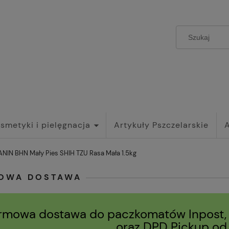
smetyki i pielęgnacja
Artykuły Pszczelarskie
NIN BHN Mały Pies SHIH TZU Rasa Mała 1.5kg
OWA DOSTAWA
rmowa dostawa do paczkomatów Inpost,
oraz DPD Pickup o