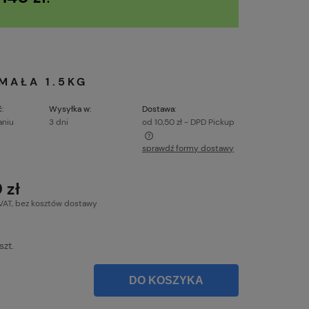
MAŁA 1.5KG
:
Wysyłka w:
Dostawa:
aniu
3 dni
od 10,50 zł
- DPD Pickup
sprawdź formy dostawy
e zawiera ewentualnych kosztów
ci
 zł
VAT, bez kosztów dostawy
szt.
DO KOSZYKA