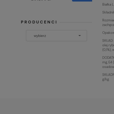
Białka 
Składni
Rozmiar
PRODUCENCI
zachęca
Opakowa
SKŁAD: 
olej ry
(0,1%),
DODATKI
mg, E4 
osadowe
SKŁADNI
g/kg.