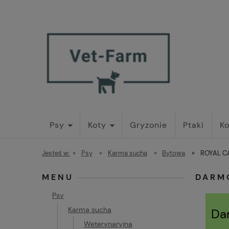
Psy
Koty
Gryzonie
Ptaki
Ko
Jesteś w:
»
Psy
»
Karma sucha
»
Bytowa
»
ROYAL CA
MENU
DARM
Psy
Karma sucha
Da
Weterynaryjna