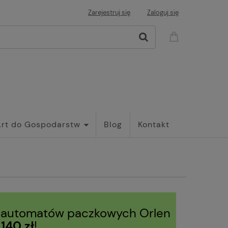
Zarejestruj się
Zaloguj się
Art do Gospodarstw
Blog
Kontakt
 automatów paczkowych Orlen
d
140 zł
!