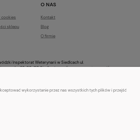
O NAS
w cookies
Kontakt
ści sklepu
Blog
O firmie
ódzki Inspektorat Weterynarii w Siedlcach ul.
ierzowska 29, 08-110 Siedlce
https://mazowsze.wiw.gov.pl/
kceptować wykorzystanie przez nas wszystkich tych plików i przejść