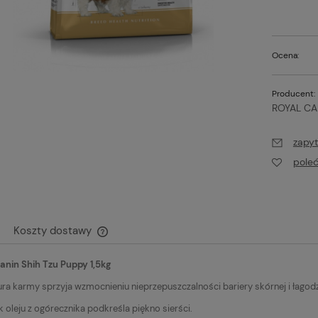
Ocena:
Producent:
ROYAL CA
zapyt
pole
Koszty dostawy
bac Vet Aquadent świeży
Fiprex Pipeta krople dla mał
anin Shih Tzu Puppy 1,5kg
ddech pies/kot 500ml
psów S 2-10 kg 1ml
Cena nie zawiera ewentualnych kosztów
płatności
ra karmy sprzyja wzmocnieniu nieprzepuszczalności bariery skórnej i łagod
 oleju z ogórecznika podkreśla piękno sierści.
Do koszyka
Do kos
 zł
14,85 zł