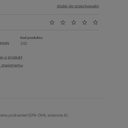
dodaj do przechowalni
Kod produktu:
NNIN
242
aj o produkt
ć znajomemu
ych
Vet Agro, InPar, tabletki na
odrobaczanie 20szt/op
zeniu podrażnień (EPA-DHA, witamina A).
zyka
Do koszyka
97,00 zł