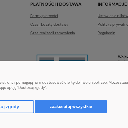
PŁATNOŚCI I DOSTAWA
INFORMACJE
Formy płatności
Ustawienia plikó
Czas i koszty dostawy
Polityka prywatno
Czas realizacji zamówienia
Regulamin
Wojew
Kazim
nie strony i pomagają nam dostosować ofertę do Twoich potrzeb. Możesz zaa
ając opcję "Dostosuj zgody".
zaakceptuj wszystkie
uj zgody
Sklep internetowy Shoper.pl