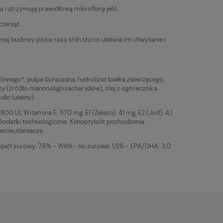
i utrzymują prawidłową mikroflorę jelit.
czeniąt.
znej budowy psów rasy shih tzu co ułatwia im chwytanie i
linnego*, pulpa buraczana, hydrolizat białka zwierzęcego,
żdży (źródło mannooligosacharydów), olej z ogórecznika
dło luteiny).
0 UI, Witamina E: 570 mg, E1 (Żelazo): 41 mg, E2 (Jod): 4,1
 Dodatki technologiczne: Klinoptylolit pochodzenia
eciwutleniacze.
opiół surowy: 7,6% - Włók- no surowe: 1,5% - EPA/DHA: 3,0