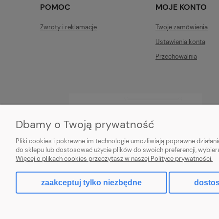
POMOC
MOJE KONTO
Zwroty i reklamacje
Twoje zamówienia
Ustawienia konta
Przechowalnia
Dbamy o Twoją prywatność
Pliki cookies i pokrewne im technologie umożliwiają poprawne działa
do sklepu lub dostosować użycie plików do swoich preferencji, wybier
Więcej o plikach cookies przeczytasz w naszej Polityce prywatności.
zaakceptuj tylko niezbędne
dostos