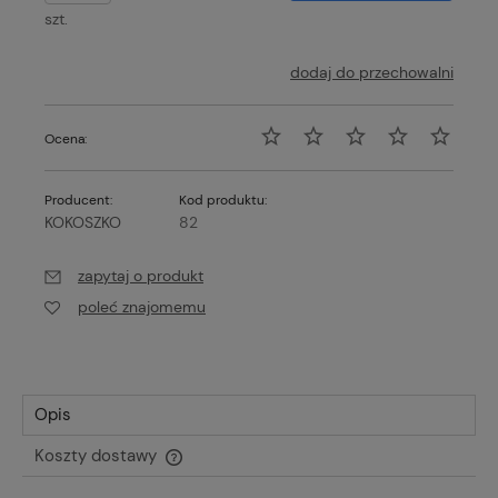
szt.
dodaj do przechowalni
Ocena:
Producent:
Kod produktu:
KOKOSZKO
82
zapytaj o produkt
poleć znajomemu
Opis
Koszty dostawy
Cena nie zawiera ewentualnych kosztów płatności