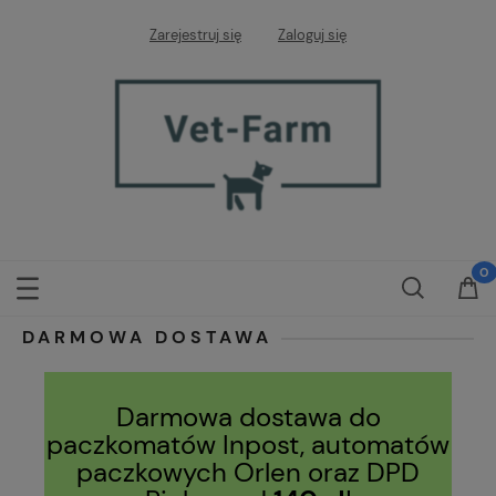
Zarejestruj się
Zaloguj się
DARMOWA DOSTAWA
Darmowa dostawa do
paczkomatów Inpost, automatów
paczkowych Orlen oraz DPD