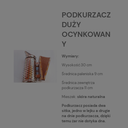
PODKURZACZ
DUŻY
OCYNKOWAN
Y
Wymiary:
Wysokość:30 cm
Średnica paleniska 9 cm
Średnica zewnętrza
podkurzacza 11 cm
Mieszek:
skóra naturalna
Podkurzacz posiada dwa
sitka, jedno w lejku a drugie
na dnie podkurzacza, dzięki
temu żar nie dotyka dna.