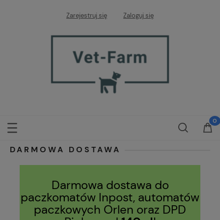
Zarejestruj się
Zaloguj się
DARMOWA DOSTAWA
Darmowa dostawa do
paczkomatów Inpost, automatów
paczkowych Orlen oraz DPD