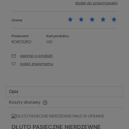
dodaj do przechowalni
Ocena:
Producent:
Kod produktu:
KOKOSZKO
149
zapytaj o produkt
poleć znajomemu
Opis
Koszty dostawy
Cena nie zawiera ewentualnych kosztów płatności
DŁUTO PASIECZNE NIERDZEWNE