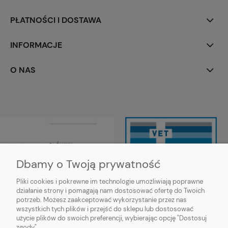
PŁATNOŚCI I DOSTAWA
INFORMACJE
O NAS
Dbamy o Twoją prywatność
Pliki cookies i pokrewne im technologie umożliwiają poprawne
działanie strony i pomagają nam dostosować ofertę do Twoich
Wojewódzki Inspektorat Weterynarii
potrzeb. Możesz zaakceptować wykorzystanie przez nas
w Siedlcach ul. Kazimierzowska 29,
wszystkich tych plików i przejść do sklepu lub dostosować
08-110 Siedlce
użycie plików do swoich preferencji, wybierając opcję "Dostosuj
https://mazowsze.wiw.gov.pl/
zgody".