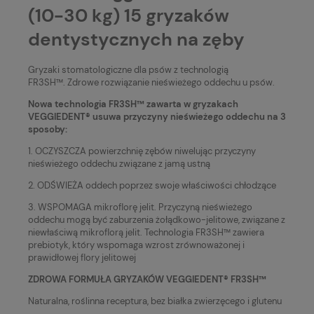
(10-30 kg) 15 gryzaków
dentystycznych na zęby
Gryzaki stomatologiczne dla psów z technologią
FR3SH™. Zdrowe rozwiązanie nieświeżego oddechu u psów.
Nowa technologia FR3SH™ zawarta w gryzakach
VEGGIEDENT® usuwa przyczyny nieświeżego oddechu na 3
sposoby:
1. OCZYSZCZA powierzchnię zębów niwelując przyczyny
nieświeżego oddechu związane z jamą ustną
2. ODŚWIEŻA oddech poprzez swoje właściwości chłodzące
3. WSPOMAGA mikroflorę jelit. Przyczyną nieświeżego
oddechu mogą być zaburzenia żołądkowo-jelitowe, związane z
niewłaściwą mikroflorą jelit. Technologia FR3SH™ zawiera
prebiotyk, który wspomaga wzrost zrównoważonej i
prawidłowej flory jelitowej
ZDROWA FORMUŁA GRYZAKÓW VEGGIEDENT® FR3SH™
Naturalna, roślinna receptura, bez białka zwierzęcego i glutenu