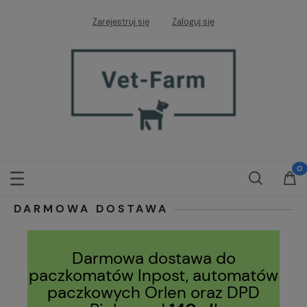
Zarejestruj się
Zaloguj się
DARMOWA DOSTAWA
Darmowa dostawa do
paczkomatów Inpost, automatów
paczkowych Orlen oraz DPD