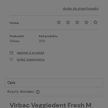
dodaj do przechowalni
Ocena:
Producent:
Kod produktu:
Virbac
399
zapytaj o produkt
poleć znajomemu
Opis
Koszty dostawy
Cena nie zawiera ewentualnych kosztów płatności
Virbac Veggiedent Fresh M