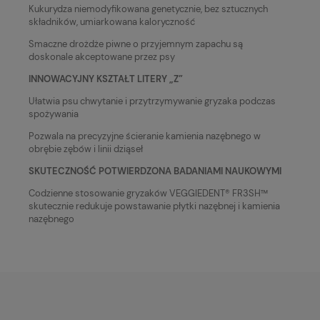
Kukurydza niemodyfikowana genetycznie, bez sztucznych
składników, umiarkowana kaloryczność
Smaczne drożdże piwne o przyjemnym zapachu są
doskonale akceptowane przez psy
INNOWACYJNY KSZTAŁT LITERY „Z”
Ułatwia psu chwytanie i przytrzymywanie gryzaka podczas
spożywania
Pozwala na precyzyjne ścieranie kamienia nazębnego w
obrębie zębów i linii dziąseł
SKUTECZNOŚĆ POTWIERDZONA BADANIAMI NAUKOWYMI
Codzienne stosowanie gryzaków VEGGIEDENT® FR3SH™
skutecznie redukuje powstawanie płytki nazębnej i kamienia
nazębnego