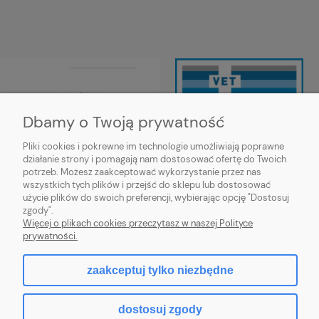
Dbamy o Twoją prywatność
Pliki cookies i pokrewne im technologie umożliwiają poprawne
działanie strony i pomagają nam dostosować ofertę do Twoich
Wojewódzki Inspektorat Weterynarii
potrzeb. Możesz zaakceptować wykorzystanie przez nas
w Siedlcach ul. Kazimierzowska 29,
wszystkich tych plików i przejść do sklepu lub dostosować
08-110 Siedlce
użycie plików do swoich preferencji, wybierając opcję "Dostosuj
https://mazowsze.wiw.gov.pl/
zgody".
Więcej o plikach cookies przeczytasz w naszej Polityce
prywatności.
zaakceptuj tylko niezbędne
pokaż pełną wersję strony
dostosuj zgody