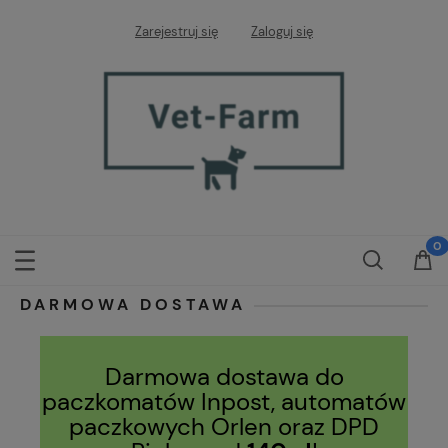
Zarejestruj się
Zaloguj się
DARMOWA DOSTAWA
Darmowa dostawa do
paczkomatów Inpost, automatów
paczkowych Orlen oraz DPD